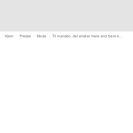
Hjem
Presse
Mode
Til manden, der ønsker mere end 'bare et jakkesæt': A Fish Named Fred leverer til bryllupssæsonen