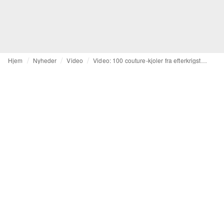
Hjem
Nyheder
Video
Video: 100 couture-kjoler fra efterkrigstiden, der definerede mid-century-moden