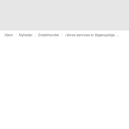
Hjem
Nyheder
Detailhandel
»Vores services er tilgængelige for alle kunder«, udtaler Bastien, chef for Personal Shopping hos Le Bon Marché