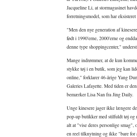
Jacqueline Li, at stormagasinet havde
forretningsmodel, som har eksisteret i
"Men den nye generation af kinesere 
født i 1990'erne, 2000'erne og endda 
denne type shoppingcenter," underst
Mange indrømmer, at de kun kommer f
stykke tøj i en butik, som jeg kan li
online," forklarer 46-årige Yang Dun
Galeries Lafayette. Med tiden er den
bemærker Lisa Nan fra Jing Daily.
Unge kinesere jager ikke længere de 
pop-up butikker med stilfuldt tøj og 
alt at "vise deres personlige smag", 
en reel tilknytning og ikke "bare for 