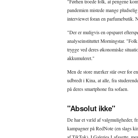
"Førhen troede folk, at pengene kom
pandemien mistede mange pludselig 
interviewet foran en parfumebutik. No
"Der er muligvis en opsparet eftersp
analyseinstituttet Morningstar. "Folk 
trygge ved deres økonomiske situati
akkumuleret."
Men de store mærker står over for en
udbredt i Kina, at alle, fra studerende
på deres smartphone fra sofaen.
"Absolut ikke"
De har et væld af valgmuligheder, fr
kampagner på RedNote (en slags kin
af TikTok). I Galeries Lafayette, 