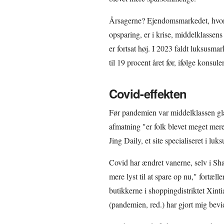
Årsagerne? Ejendomsmarkedet, hvor m
opsparing, er i krise, middelklasse
er fortsat høj. I 2023 faldt luksusmar
til 19 procent året før, ifølge kons
Covid-effekten
Før pandemien var middelklassen g
afmatning "er folk blevet meget mere 
Jing Daily, et site specialiseret i luk
Covid har ændret vanerne, selv i Shan
mere lyst til at spare op nu," fortæl
butikkerne i shoppingdistriktet Xint
(pandemien, red.) har gjort mig bevi