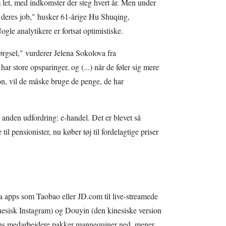
 let, med indkomster der steg hvert år. Men under
deres job," husker 61-årige Hu Shuqing,
gle analytikere er fortsat optimistiske.
ørgsel," vurderer Jelena Sokolova fra
har store opsparinger, og (...) når de føler sig mere
on, vil de måske bruge de penge, de har
 anden udfordring: e-handel. Det er blevet så
 til pensionister, nu køber tøj til fordelagtige priser
a apps som Taobao eller JD.com til live-streamede
esisk Instagram) og Douyin (den kinesiske version
mens medarbejdere pakker mannequiner ned, mener