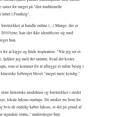
 satset for meget på "den traditionelle
 årtier i Frankrig".
foretrækker at handle online (...) Mange, der er
2010'erne, kan slet ikke identificere sig med
reger hun.
or at kigge og finde inspiration. "Når jeg ser et
de, tjekker jeg med det samme, hvad det koster
qin, som er kommet for at aflægge et sidste besøg i
 kinesiske forbruger blevet "meget mere kyndig,"
store historiske modehuse og foretrækker i stedet
nye, lokale luksus-startups. De ønsker nu frem for
og hvis de endelig køber luksus, er det på grund af
at signalere status," understreger hun.