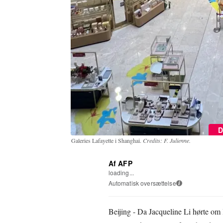
D
Galeries Lafayette i Shanghai.
Credits: F. Julienne.
Af AFP
loading...
Automatisk oversættelse
i
Beijing - Da Jacqueline Li hørte om l