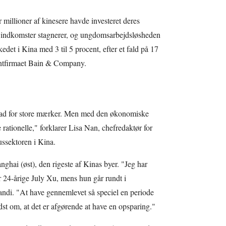
illioner af kinesere havde investeret deres
ns indkomster stagnerer, og ungdomsarbejdsløsheden
kedet i Kina med 3 til 5 procent, efter et fald på 17
ulentfirmaet Bain & Company.
lad for store mærker. Men med den økonomiske
rationelle," forklarer Lisa Nan, chefredaktør for
sussektoren i Kina.
ghai (øst), den rigeste af Kinas byer. "Jeg har
ler 24-årige July Xu, mens hun går rundt i
iandi. "At have gennemlevet så speciel en periode
dst om, at det er afgørende at have en opsparing."