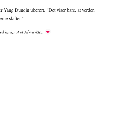
er Yang Dunqin uberørt. "Det viser bare, at verden
rne skifter."
ved hjælp af et AI-værktøj.