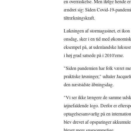
en overraskelse. Men ifølge hende er
ændret sig: Siden Covid-19-pandemi
tiltrækningskraft.
Lukningen af stormagasinet, et ikon 
onsdag, sker i en tid med økonomisk 
eksempel på, at udenlandske luksusm
i høj grad satsede på i 2010'erne.
"Siden pandemien har folk været m
praktiske løsninger," udtaler Jacqueli
den næstsidste åbningsdag.
"Vi ser ikke længere de samme udske
iøjnefaldende logo. Derfor er efterspø
optagelsesansvarlig på en internati
blev drevet af opsparinger akkumule
blevet mere sparsommelige.