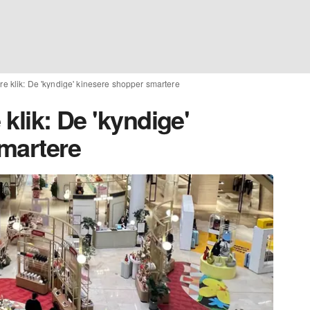
ere klik: De 'kyndige' kinesere shopper smartere
 klik: De 'kyndige'
martere