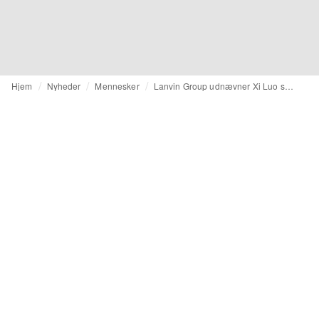
Hjem
Nyheder
Mennesker
Lanvin Group udnævner Xi Luo som ny finansdirektør