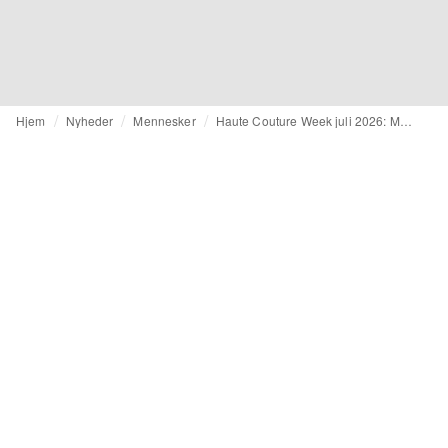
Hjem
Nyheder
Mennesker
Haute Couture Week juli 2026: Manish Malhotra og Standing Ground debuterer på kalenderen