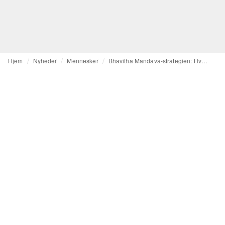
Hjem
Nyheder
Mennesker
Bhavitha Mandava-strategien: Hvad Chanels playbook betyder for dit brand