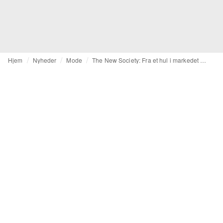
Hjem
Nyheder
Mode
The New Society: Fra et hul i markedet for børnetøj til udviklingen af en global wholesale-model og en køreplan for egen retail