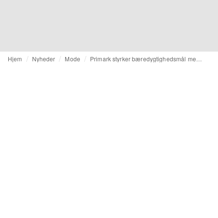
Hjem
Nyheder
Mode
Primark styrker bæredygtighedsmål med opdateret cirkulær ramme