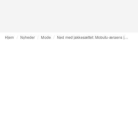
Hjem
Nyheder
Mode
Ned med jakkesættet: Mobutu-æraens jakke gør comeback