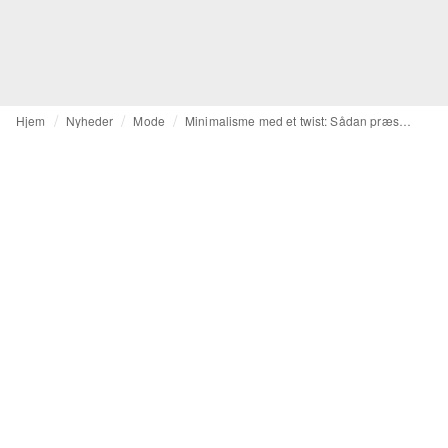
Hjem
Nyheder
Mode
Minimalisme med et twist: Sådan præsenterede Simone Bellotti sin debut for Jil Sander