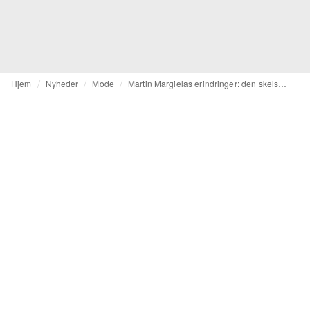
Hjem
Nyheder
Mode
Martin Margielas erindringer: den skelsættende auktion, der vil skrive historie