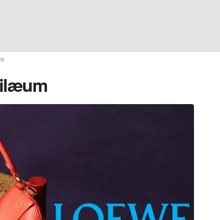
um
bilæum