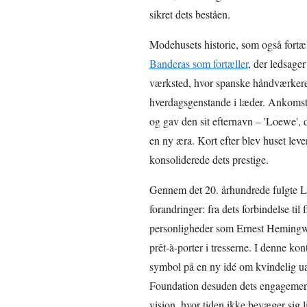
sikret dets beståen.
Modehusets historie, som også fortæl
Banderas som fortæller
, der ledsager
værksted, hvor spanske håndværkere
hverdagsgenstande i læder. Ankomste
og gav den sit efternavn – 'Loewe', 
en ny æra. Kort efter blev huset leve
konsoliderede dets prestige.
Gennem det 20. århundrede fulgte Lo
forandringer: fra dets forbindelse ti
personligheder som Ernest Hemingwa
prêt-à-porter i tresserne. I denne k
symbol på en ny idé om kvindelig u
Foundation desuden dets engagement
vision, hvor tiden ikke bevæger sig 