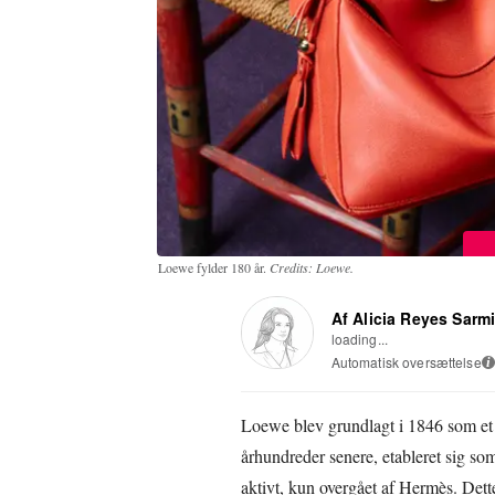
Loewe fylder 180 år.
Credits: Loewe.
Af Alicia Reyes Sarm
loading...
Automatisk oversættelse
i
Loewe blev grundlagt i 1846 som et 
århundreder senere, etableret sig so
aktivt, kun overgået af Hermès. Dette