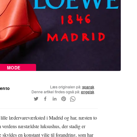
MODE
Læs originalen på:
spansk
iento
Denne artikel findes også på:
engelsk
lille lædervareværksted i Madrid og har, næsten to
m verdens næstældste luksushus, der stadig er
 skyldes en konstant vilje til forandring, som har