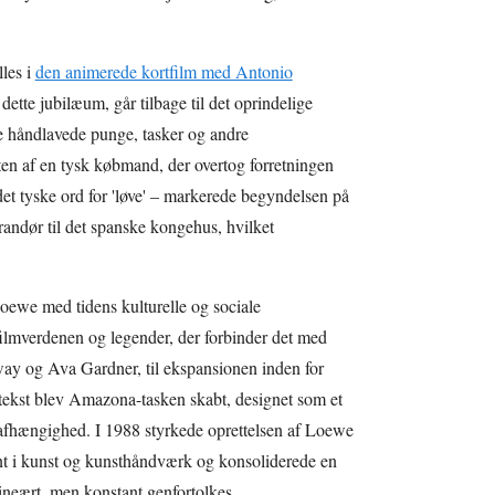
les i
den animerede kortfilm med Antonio
 dette jubilæum, går tilbage til det oprindelige
 håndlavede punge, tasker og andre
n af en tysk købmand, der overtog forretningen
det tyske ord for 'løve' – markerede begyndelsen på
randør til det spanske kongehus, hvilket
ewe med tidens kulturelle og sociale
l filmverdenen og legender, der forbinder det med
y og Ava Gardner, til ekspansionen inden for
ontekst blev Amazona-tasken skabt, designet som et
afhængighed. I 1988 styrkede oprettelsen af Loewe
 i kunst og kunsthåndværk og konsoliderede en
lineært, men konstant genfortolkes.