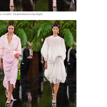
re.
Credits: ©Launchmetrics/spotlight.