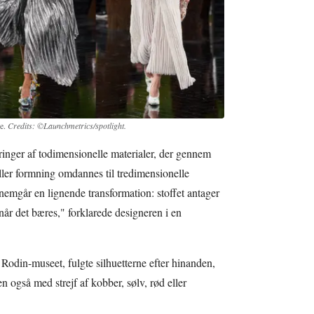
re.
Credits: ©Launchmetrics/spotlight.
nger af todimensionelle materialer, der gennem
ller formning omdannes til tredimensionelle
emgår en lignende transformation: stoffet antager
år det bæres," forklarede designeren i en
Rodin-museet, fulgte silhuetterne efter hinanden,
n også med strejf af kobber, sølv, rød eller