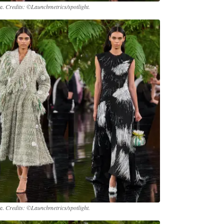
re.
Credits: ©Launchmetrics/spotlight.
re.
Credits: ©Launchmetrics/spotlight.