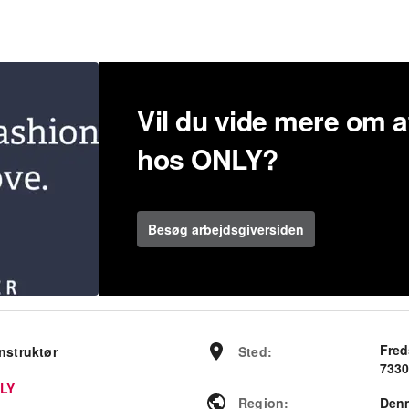
Vil du vide mere om a
hos ONLY?
Besøg arbejdsgiversiden
Fred
nstruktør
Sted
:
7330
LY
Region
:
Den