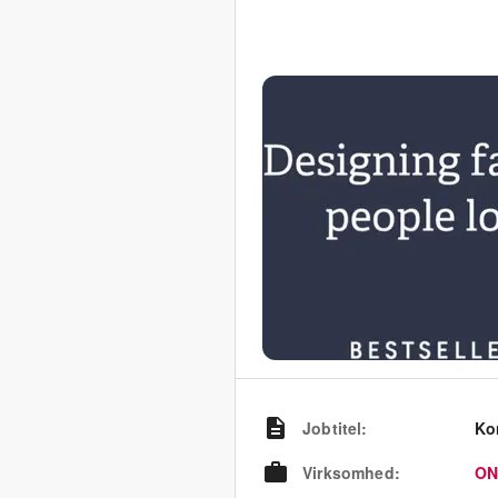
Jobtitel
:
Ko
Virksomhed
:
ON