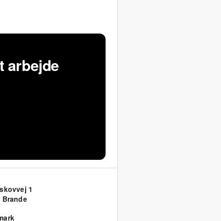
t arbejde
skovvej 1
 Brande
mark